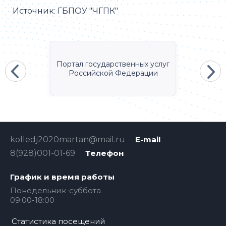
Источник:
ГБПОУ "ЧГПК"
Портал государственных услуг
Российской Федерации
kolledj2020martan@mail.ru
E-mail
8(928)001-01-69
Телефон
График и время работы
Понедельник-суббота
09:00-18:00
Статистика посещений