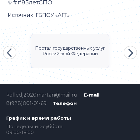
✨##85летСПО
Источник:
ГБПОУ «АГТ»
Портал государственных услуг
Российской Федерации
kolledj2020martan@mail.ru
E-mail
8(928)001-01-69
Телефон
График и время работы
Понедельник-суббота
09:00-18:00