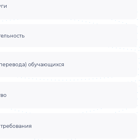
уги
тельность
(перевода) обучающихся
тво
 требования